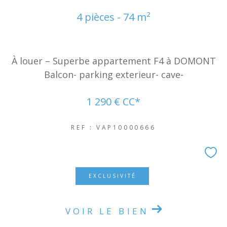
NOUVEAUTÉS
4 pièces - 74 m²
RECHERCHER
À louer – Superbe appartement F4 à DOMONT
Balcon- parking exterieur- cave-
1 290 €
CC*
REF : VAP10000666
EXCLUSIVITÉ
VOIR LE BIEN