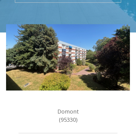
Budget
Surface
Surface
Pièces
Pièces
Référence
AFFINER LES CRITÈRES
TERRASSE
PARKING
PISCINE
Domont
FILTRER PAR
(95330)
COUPS DE COEUR
EXCLUSIVITÉS