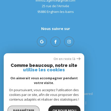
immo2.agence@gmail.com
25 rue de l'Arrivée
95880
enghien-les-bains
Nous suivre sur
On en reste là
Adhérents
Comme beaucoup, notre site
utilise les cookies
On aimerait vous accompagner pendant
votre visite.
En poursuivant, vous acceptez l'utilisation des
© 2026 | Tous droits réservés | Traduction powered
cookies par ce site, afin de vous proposer des
by Google |
contenus adaptés et réaliser des statistiques !
Plan du site
Mentions légales
Admin
Nos liens
Politique RGPD
Cookies
PARAMÉTRER
OK POUR MOI !