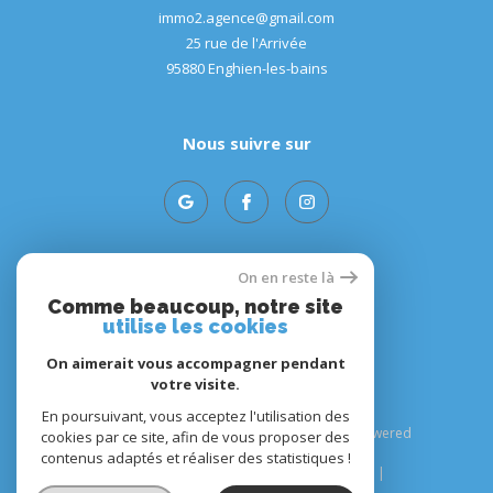
immo2.agence@gmail.com
NOUVEAUTÉS
25 rue de l'Arrivée
95880
enghien-les-bains
RECHERCHER
Nous suivre sur
On en reste là
Adhérents
Comme beaucoup, notre site
utilise les cookies
On aimerait vous accompagner pendant
votre visite.
En poursuivant, vous acceptez l'utilisation des
© 2026 | Tous droits réservés | Traduction powered
cookies par ce site, afin de vous proposer des
by Google |
contenus adaptés et réaliser des statistiques !
Plan du site
Mentions légales
Admin
Nos liens
Politique RGPD
Cookies