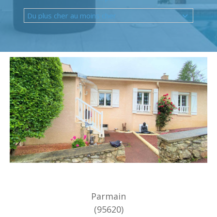
Budget
Du plus cher au moins cher
Surface
Surface
Pièces
Pièces
Référence
AFFINER LES CRITÈRES
TERRASSE
PARKING
PISCINE
FILTRER PAR
Parmain
(95620)
COUPS DE COEUR
EXCLUSIVITÉS