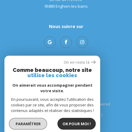
95880
enghien-les-bains
Nous suivre sur
On en reste là
Adhérents
Comme beaucoup, notre site
utilise les cookies
On aimerait vous accompagner pendant
votre visite.
En poursuivant, vous acceptez l'utilisation des
© 2026 | Tous droits réservés | Traduction powered
cookies par ce site, afin de vous proposer des
by Google |
contenus adaptés et réaliser des statistiques !
Plan du site
Mentions légales
Admin
Nos liens
Politique RGPD
Cookies
PARAMÉTRER
OK POUR MOI !