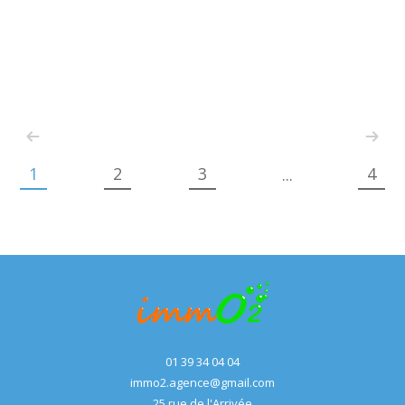
1
2
3
4
...
01 39 34 04 04
immo2.agence@gmail.com
25 rue de l'Arrivée