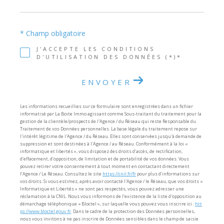
* Champ obligatoire
J'ACCEPTE LES CONDITIONS
D'UTILISATION DES DONNÉES (*)*
ENVOYER
Les informations recueillies sur ce formulaire sont enregistrées dans un fichier
informatisé par La Boite Immo agissant comme Sous-traitant du traitement pour la
gestion de la clientèle/prospects de l'Agence / du Réseau qui reste Responsable du
Traitement de vos Données personnelles. La base légale du traitement repose sur
l'intérêt légitime de l'Agence / du Réseau. Elles sont conservées jusqu'à demande de
suppression et sont destinées à l'Agence / au Réseau. Conformément à la loi «
informatique et libertés », vous disposez des droits d’accès, de rectification,
d’effacement, d’opposition, de limitation et de portabilité de vos données. Vous
pouvez retirer votre consentement à tout moment en contactant directement
l’Agence / Le Réseau. Consultez le site
https://cnil.fr/fr
pour plus d’informations sur
vos droits. Si vous estimez, après avoir contacté l'Agence / le Réseau, que vos droits «
Informatique et Libertés » ne sont pas respectés, vous pouvez adresser une
réclamation à la CNIL. Nous vous informons de l’existence de la liste d'opposition au
démarchage téléphonique « Bloctel », sur laquelle vous pouvez vous inscrire ici :
htt
ps://www.bloctel.gouv.fr
. Dans le cadre de la protection des Données personnelles,
nous vous invitons à ne pas inscrire de Données sensibles dans le champ de saisie