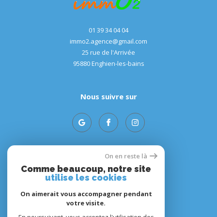
01 39 34 04 04
immo2.agence@gmail.com
25 rue de l'Arrivée
95880
enghien-les-bains
Nous suivre sur
On en reste là
Adhérents
Comme beaucoup, notre site
utilise les cookies
On aimerait vous accompagner pendant
votre visite.