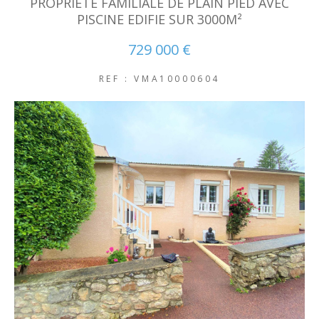
PROPRIETE FAMILIALE DE PLAIN PIED AVEC
NOUVEAUTÉS
PISCINE EDIFIE SUR 3000M²
729 000 €
RECHERCHER
REF : VMA10000604