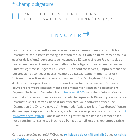
* Champ obligatoire
J'ACCEPTE LES CONDITIONS
D'UTILISATION DES DONNÉES (*)*
ENVOYER
Les informations recueillies sur ce formulaire sont enregistrées dans un fichier
informatisé par La Boite Immo agissant comme Sous-traitant du traitement pour la
gestion de la clientèle/prospects de l'Agence / du Réseau qui reste Responsable du
Traitement de vos Données personnelles. La base légale du traitement repose sur
l'intérêt légitime de l'Agence / du Réseau. Elles sont conservées jusqu'à demande de
suppression et sont destinées à l'Agence / au Réseau. Conformément à la loi «
informatique et libertés », vous disposez des droits d’accès, de rectification,
d’effacement, d’opposition, de limitation et de portabilité de vos données. Vous
pouvez retirer votre consentement à tout moment en contactant directement
l’Agence / Le Réseau. Consultez le site
https://cnil.fr/fr
pour plus d’informations sur
vos droits. Si vous estimez, après avoir contacté l'Agence / le Réseau, que vos droits «
Informatique et Libertés » ne sont pas respectés, vous pouvez adresser une
réclamation à la CNIL. Nous vous informons de l’existence de la liste d'opposition au
démarchage téléphonique « Bloctel », sur laquelle vous pouvez vous inscrire ici :
htt
ps://www.bloctel.gouv.fr
. Dans le cadre de la protection des Données personnelles,
nous vous invitons à ne pas inscrire de Données sensibles dans le champ de saisie
libre.
Ce site est protégé par reCAPTCHA, les
Politiques de Confidentialité
et es
Conditio
ns d'utilisation
de Google s'appliquent.