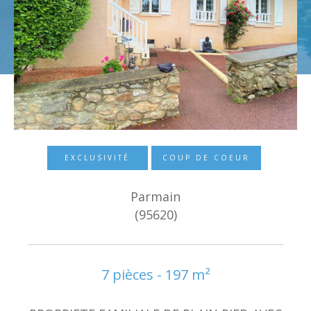
Budget
Surface
Surface
Pièces
Pièces
Référence
EXCLUSIVITÉ
COUP DE COEUR
Parmain
AFFINER LES CRITÈRES
(95620)
TERRASSE
PARKING
PISCINE
FILTRER PAR
7 pièces - 197 m²
COUPS DE COEUR
EXCLUSIVITÉS