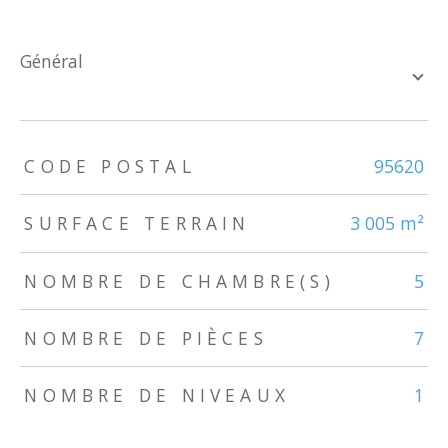
général
TRAD_ZEPHYR_Caracteristique
TRAD_ZEPHYR_Valeurs
CODE POSTAL
95620
SURFACE TERRAIN
3 005 m²
NOMBRE DE CHAMBRE(S)
5
NOMBRE DE PIÈCES
7
NOMBRE DE NIVEAUX
1