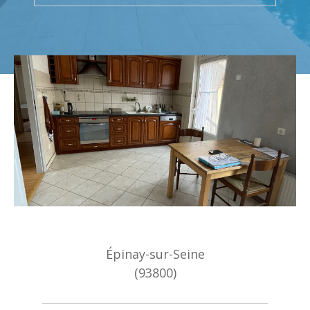
Budget
Surface
Surface
Pièces
Pièces
Référence
AFFINER LES CRITÈRES
TERRASSE
PARKING
PISCINE
Épinay-sur-Seine
FILTRER PAR
(93800)
COUPS DE COEUR
EXCLUSIVITÉS