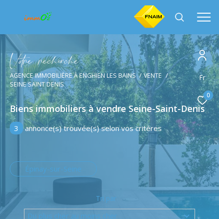
V
o
r
e
r
e
c
e
c
e
AGENCE IMMOBILIÈRE À ENGHIEN LES BAINS
VENTE
Effectuer une recherche
Fr
SEINE SAINT DENIS
et trouver le bien qui correspond à vos critères
0
Biens immobiliers à vendre Seine-Saint-Denis
Type
d'offre
Vente
3
annonce(s) trouvée(s) selon vos critères
Type
de
Type de bien
bien
Épinay-sur-Seine
Ville
Tri par
Du plus cher au moins cher
Budget