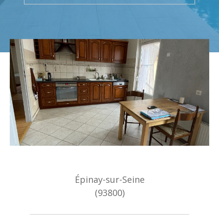
Budget
Surface
Surface
Pièces
Pièces
Référence
AFFINER LES CRITÈRES
TERRASSE
PARKING
PISCINE
Épinay-sur-Seine
FILTRER PAR
(93800)
COUPS DE COEUR
EXCLUSIVITÉS