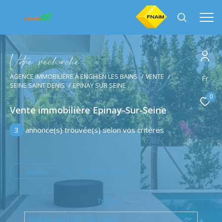
V
o
r
e
r
e
c
e
c
e
AGENCE IMMOBILIÈRE À ENGHIEN LES BAINS
VENTE
Effectuer une recherche
Fr
SEINE SAINT DENIS
EPINAY SUR SEINE
et trouver le bien qui correspond à vos critères
0
Vente immobilière Epinay-Sur-Seine
Type
d'offre
Vente
3
annonce(s) trouvée(s) selon vos critères
Type
de
Type de bien
bien
Maison
Appartement
Ville
Tri par
Du plus cher au moins cher
Budget