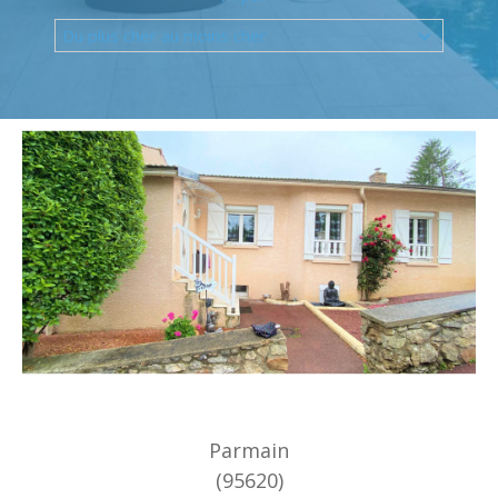
Budget
Du plus cher au moins cher
Surface
Surface
Pièces
Pièces
Référence
AFFINER LES CRITÈRES
TERRASSE
PARKING
PISCINE
FILTRER PAR
Parmain
(95620)
COUPS DE COEUR
EXCLUSIVITÉS