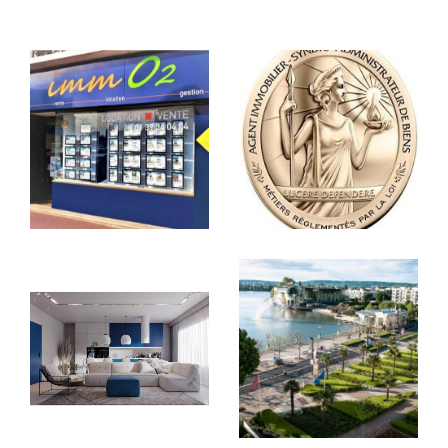
Vous souhaitez vendre le bien dont vous êtes
propriétaire mais vous n'avez aucune idée de sa
valeur, vous manquez de temps ou n'avez ni l'envie
ni les compétences pour vous en occuper ? Notre
agence vous accompagne dans toutes les étapes :
De
l'estimation
, la
mise en vente
, la recherche
des
futurs acquéreurs
et jusqu'à la signature de
l’acte authentique chez le notaire.
Confier la gestion de son bien
Gérer son bien à Enghien les Bains
est
compliqué et vous souhaitez déléguer ? Confiez-
nous la maison, l'appartement ou le commerce que
vous désirez mettre en gestion et
notre agence
s'occupe du reste !
Contacter immo2 à
Enghien les Bains
Notre agence est au cœur du Val d'Oise, à
seulement quelques kilomètres de la capitale,
département très dynamique et offrant de belles
opportunités. Optimiser vos chances de vendre ou
d'acheter rapidement dans le secteur grâce à nos