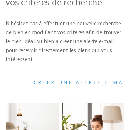
vos critères de recherche
Budget
Surface
N'hésitez pas à effectuer une nouvelle recherche
Surface
de bien en modifiant vos critères afin de trouver
Pièces
le bien idéal ou bien à créer une alerte e-mail
Pièces
pour recevoir directement les biens qui vous
intéressent.
Référence
CREER UNE ALERTE E-MAI
AFFINER LES CRITÈRES
TERRASSE
PARKING
PISCINE
FILTRER PAR
COUPS DE COEUR
EXCLUSIVITÉS