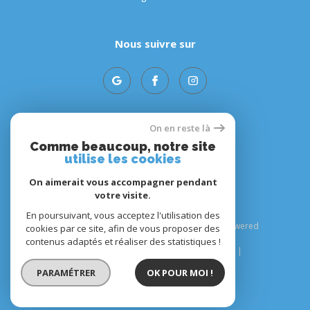
Nous suivre sur
On en reste là
Adhérents
Comme beaucoup, notre site
utilise les cookies
On aimerait vous accompagner pendant
votre visite.
En poursuivant, vous acceptez l'utilisation des
© 2026 | Tous droits réservés | Traduction powered
cookies par ce site, afin de vous proposer des
by Google |
contenus adaptés et réaliser des statistiques !
Plan du site
Mentions légales
Admin
Nos liens
Politique RGPD
Cookies
PARAMÉTRER
OK POUR MOI !