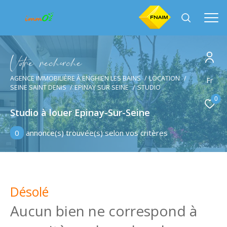
V
o
r
e
r
e
c
e
c
e
AGENCE IMMOBILIÈRE À ENGHIEN LES BAINS
LOCATION
Effectuer une recherche
Fr
SEINE SAINT DENIS
EPINAY SUR SEINE
STUDIO
et trouver le bien qui correspond à vos critères
0
Studio à louer Epinay-Sur-Seine
Type
d'offre
Location
0
annonce(s) trouvée(s) selon vos critères
Type
de
Type de bien
bien
Désolé
Ville
Aucun bien ne correspond à
Budget