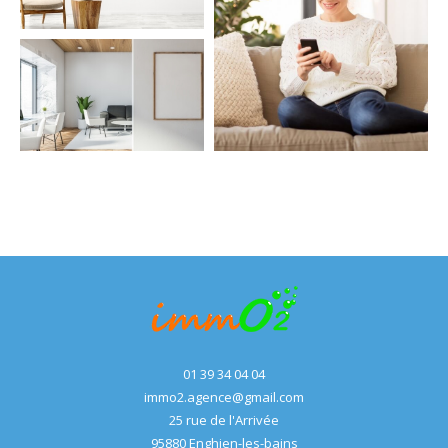
NOUVEAUTÉS
RECHERCHER
01 39 34 04 04
immo2.agence@gmail.com
25 rue de l'Arrivée
95880
enghien-les-bains