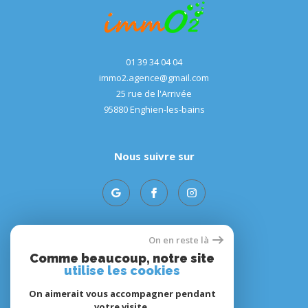
01 39 34 04 04
immo2.agence@gmail.com
25 rue de l'Arrivée
95880
enghien-les-bains
Nous suivre sur
On en reste là
Adhérents
Comme beaucoup, notre site
utilise les cookies
On aimerait vous accompagner pendant
votre visite.