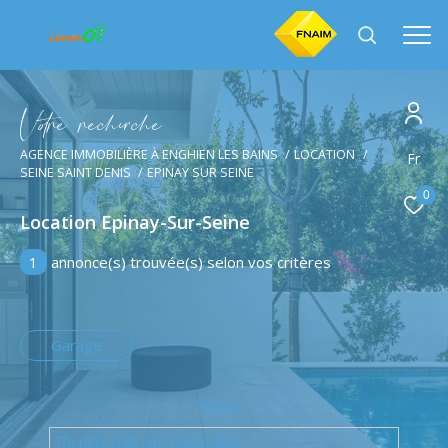
V
o
r
e
r
e
c
e
c
e
AGENCE IMMOBILIÈRE À ENGHIEN LES BAINS
LOCATION
Effectuer une recherche
Fr
SEINE SAINT DENIS
EPINAY SUR SEINE
et trouver le bien qui correspond à vos critères
0
Location Epinay-Sur-Seine
Type
d'offre
Location
1
annonce(s) trouvée(s) selon vos critères
Type
de
Type de bien
bien
Garage
Ville
Tri par
Du plus cher au moins cher
Budget