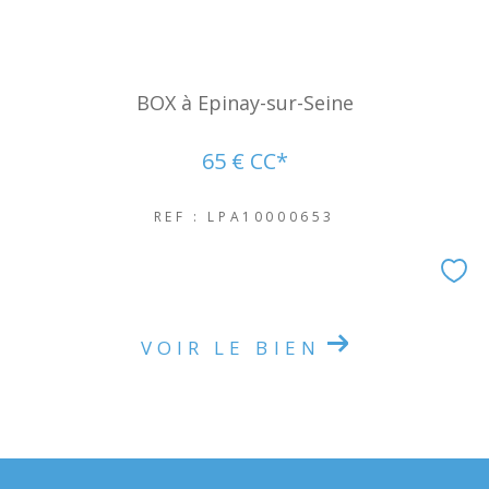
NOUVEAUTÉS
BOX à Epinay-sur-Seine
RECHERCHER
65 €
CC*
REF : LPA10000653
VOIR LE BIEN