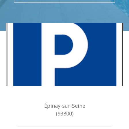
Budget
Surface
Surface
Pièces
Pièces
Référence
AFFINER LES CRITÈRES
TERRASSE
PARKING
PISCINE
Épinay-sur-Seine
FILTRER PAR
(93800)
COUPS DE COEUR
EXCLUSIVITÉS