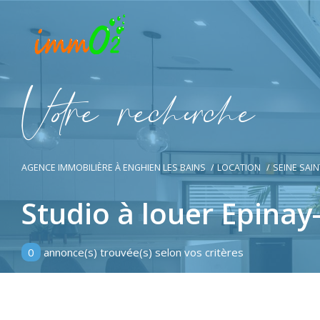
V
o
r
e
r
e
c
e
c
e
AGENCE IMMOBILIÈRE À ENGHIEN LES BAINS
LOCATION
SEINE SAIN
Studio à louer Epinay
0
annonce(s) trouvée(s) selon vos critères