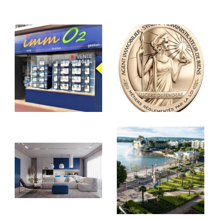
Vous souhaitez vendre le bien dont vous êtes
propriétaire mais vous n'avez aucune idée de sa
valeur, vous manquez de temps ou n'avez ni l'envie
ni les compétences pour vous en occuper ? Notre
agence vous accompagne dans toutes les étapes :
De
l'estimation
, la
mise en vente
, la recherche
des
futurs acquéreurs
et jusqu'à la signature de
l’acte authentique chez le notaire.
Confier la gestion de son bien
Gérer son bien à Enghien les Bains
est
compliqué et vous souhaitez déléguer ? Confiez-
nous la maison, l'appartement ou le commerce que
vous désirez mettre en gestion et
notre agence
s'occupe du reste !
Contacter immo2 à
Enghien les Bains
Notre agence est au cœur du Val d'Oise, à
seulement quelques kilomètres de la capitale,
département très dynamique et offrant de belles
opportunités. Optimiser vos chances de vendre ou
d'acheter rapidement dans le secteur grâce à nos