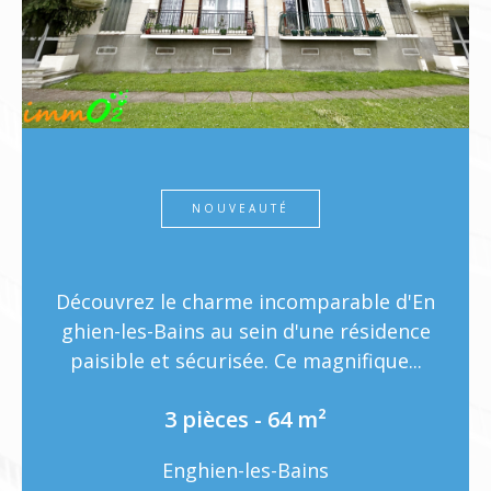
NOUVEAUTÉ
uvrez le charme incomparable d'En
Investir 
en-les-Bains au sein d'une résidence
ement d
sible et sécurisée. Ce magnifique...
Cergy
3 pièces - 64 m²
Enghien-les-Bains