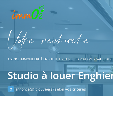
V
o
r
e
r
e
c
e
c
e
AGENCE IMMOBILIÈRE À ENGHIEN LES BAINS
LOCATION
VAL D OISE
Studio à louer Enghie
0
annonce(s) trouvée(s) selon vos critères