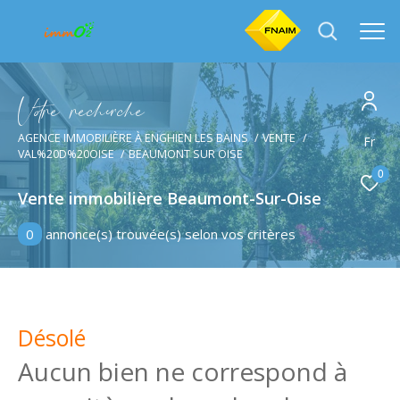
V
o
r
e
r
e
c
e
c
e
AGENCE IMMOBILIÈRE À ENGHIEN LES BAINS
VENTE
Effectuer une recherche
Fr
VAL%20D%20OISE
BEAUMONT SUR OISE
et trouver le bien qui correspond à vos critères
0
Vente immobilière Beaumont-Sur-Oise
Type
d'offre
Vente
0
annonce(s) trouvée(s) selon vos critères
Type
de
Type de bien
bien
Désolé
Ville
Aucun bien ne correspond à
Budget