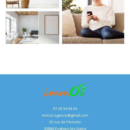
NOUVEAUTÉS
RECHERCHER
01 39 34 04 04
immo2.agence@gmail.com
25 rue de l'Arrivée
95880
enghien-les-bains