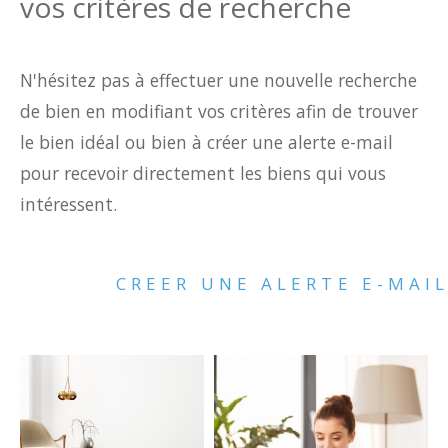
vos critères de recherche
Budget
Surface
N'hésitez pas à effectuer une nouvelle recherche
Surface
de bien en modifiant vos critères afin de trouver
Pièces
le bien idéal ou bien à créer une alerte e-mail
Pièces
pour recevoir directement les biens qui vous
intéressent.
Référence
CREER UNE ALERTE E-MAI
AFFINER LES CRITÈRES
TERRASSE
PARKING
PISCINE
FILTRER PAR
COUPS DE COEUR
EXCLUSIVITÉS