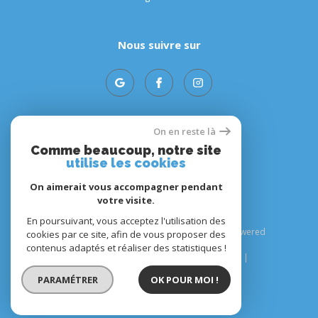
Nous suivre sur
On en reste là
Adhérents
Comme beaucoup, notre site
utilise les cookies
On aimerait vous accompagner pendant
votre visite.
En poursuivant, vous acceptez l'utilisation des
© 2026 | Tous droits réservés | Traduction powered
cookies par ce site, afin de vous proposer des
by Google |
contenus adaptés et réaliser des statistiques !
Plan du site
Mentions légales
Admin
Nos liens
Politique RGPD
Cookies
PARAMÉTRER
OK POUR MOI !