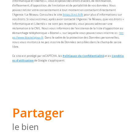
informatique et libertés », vous disposez des droits d’accès, de rectification,
d’effacement, d’opposition, de limitation et de portabilité de vos données. Vous
pouvez retirer votre consentement à tout moment en contactant directement
l’Agence / Le Réseau. Consultez le site
https://cnil.fr/fr
pour plus d’informations sur
vos droits. Si vous estimez, après avoir contacté l'Agence / le Réseau, que vos droits «
Informatique et Libertés » ne sont pas respectés, vous pouvez adresser une
réclamation à la CNIL. Nous vous informons de l’existence de la liste d'opposition au
démarchage téléphonique « Bloctel », sur laquelle vous pouvez vous inscrire ici :
htt
ps://www.bloctel.gouv.fr
. Dans le cadre de la protection des Données personnelles,
nous vous invitons à ne pas inscrire de Données sensibles dans le champ de saisie
libre.
Ce site est protégé par reCAPTCHA, les
Politiques de Confidentialité
et es
Conditio
ns d'utilisation
de Google s'appliquent.
partager
le bien