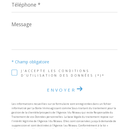
*
Message
*
* Champ obligatoire
J'ACCEPTE LES CONDITIONS
D'UTILISATION DES DONNÉES (*)*
ENVOYER
Les informations recueillies sur ce formulaire sont enregistrées dans un fichier
informatisé par La Boite Immo agissant comme Sous-traitant du traitement pour la
gestion de la clientèle/prospects de l'Agence / du Réseau qui reste Responsable du
Traitement de vos Données personnelles. La base légale du traitement repose sur
l'intérêt légitime de l'Agence / du Réseau. Elles sont conservées jusqu'à demande de
suppression et sont destinées à l'Agence / au Réseau. Conformément à la loi «