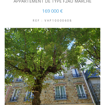
APPARTEMENT DE TYPE F2AU MARCHE
NOUVEAUTÉS
169 000 €
REF : VAP10000608
RECHERCHER