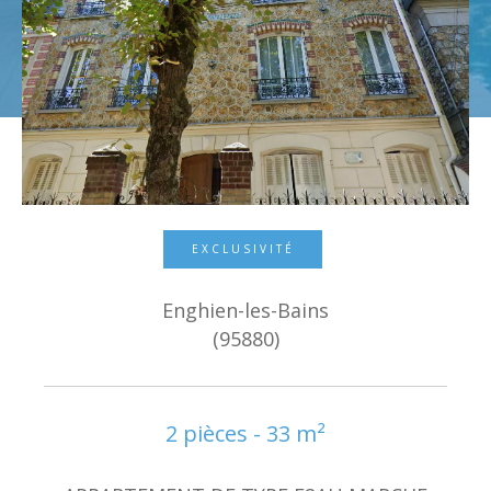
Budget
Surface
Surface
Pièces
Pièces
Référence
EXCLUSIVITÉ
Enghien-les-Bains
AFFINER LES CRITÈRES
(95880)
TERRASSE
PARKING
PISCINE
FILTRER PAR
2 pièces - 33 m²
COUPS DE COEUR
EXCLUSIVITÉS