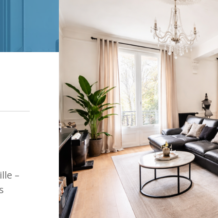
lle –
s