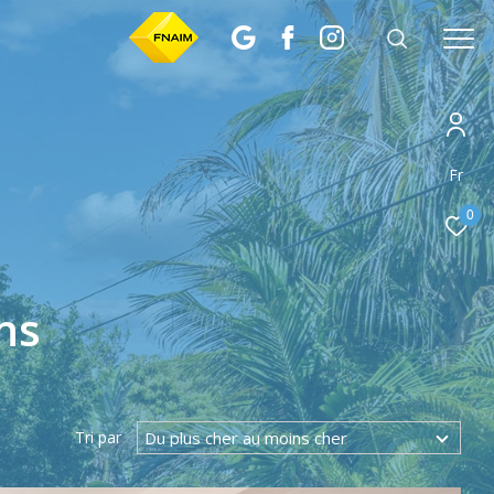
Fr
0
ns
Du plus cher au moins cher
Tri par