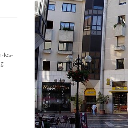
-les-
ng