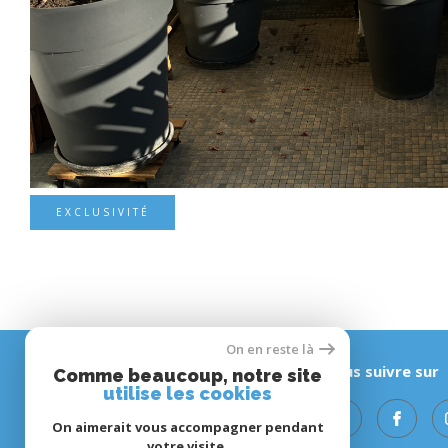
EXCLUSIVITÉ
On en reste là
Nous suivre sur
Comme beaucoup, notre site
utilise les cookies
On aimerait vous accompagner pendant
votre visite.