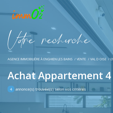
V
o
r
e
r
e
c
e
c
e
AGENCE IMMOBILIÈRE À ENGHIEN LES BAINS
VENTE
VAL D OISE
E
Achat Appartement 4 
4
annonce(s) trouvée(s) selon vos critères