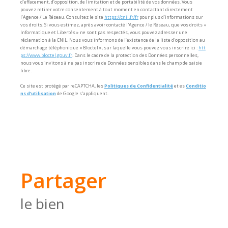
d’effacement, d’opposition, de limitation et de portabilité de vos données. Vous
pouvez retirer votre consentement à tout moment en contactant directement
l’Agence / Le Réseau. Consultez le site
https://cnil.fr/fr
pour plus d’informations sur
vos droits. Si vous estimez, après avoir contacté l'Agence / le Réseau, que vos droits «
Informatique et Libertés » ne sont pas respectés, vous pouvez adresser une
réclamation à la CNIL. Nous vous informons de l’existence de la liste d'opposition au
démarchage téléphonique « Bloctel », sur laquelle vous pouvez vous inscrire ici :
htt
ps://www.bloctel.gouv.fr
. Dans le cadre de la protection des Données personnelles,
nous vous invitons à ne pas inscrire de Données sensibles dans le champ de saisie
libre.
Ce site est protégé par reCAPTCHA, les
Politiques de Confidentialité
et es
Conditio
ns d'utilisation
de Google s'appliquent.
partager
le bien