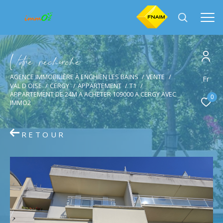
V
o
r
e
r
e
c
e
c
e
AGENCE IMMOBILIÈRE À ENGHIEN LES BAINS
VENTE
Effectuer une recherche
Fr
VAL D OISE
CERGY
APPARTEMENT
T1
et trouver le bien qui correspond à vos critères
APPARTEMENT DE 24M A ACHETER 109000 A CERGY AVEC
0
IMMO2
Type
d'offre
Vente
RETOUR
Type
de
Type de bien
bien
Ville
Budget