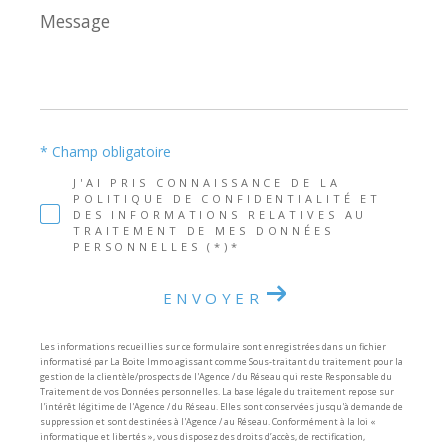
Message
*
* Champ obligatoire
J'AI PRIS CONNAISSANCE DE LA
POLITIQUE DE CONFIDENTIALITÉ ET
DES INFORMATIONS RELATIVES AU
TRAITEMENT DE MES DONNÉES
PERSONNELLES (*)*
ENVOYER
Les informations recueillies sur ce formulaire sont enregistrées dans un fichier
informatisé par La Boite Immo agissant comme Sous-traitant du traitement pour la
gestion de la clientèle/prospects de l'Agence / du Réseau qui reste Responsable du
Traitement de vos Données personnelles. La base légale du traitement repose sur
l'intérêt légitime de l'Agence / du Réseau. Elles sont conservées jusqu'à demande de
suppression et sont destinées à l'Agence / au Réseau. Conformément à la loi «
informatique et libertés », vous disposez des droits d’accès, de rectification,