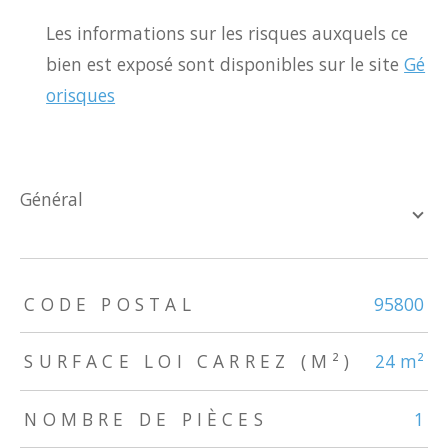
Les informations sur les risques auxquels ce
bien est exposé sont disponibles sur le site
Gé
orisques
général
TRAD_ZEPHYR_Caracteristique
TRAD_ZEPHYR_Valeurs
CODE POSTAL
95800
SURFACE LOI CARREZ (M²)
24 m²
NOMBRE DE PIÈCES
1