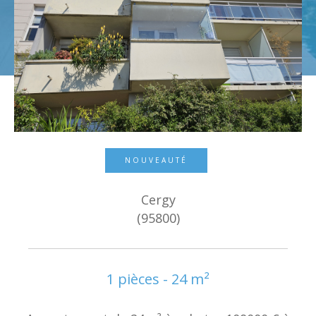
Budget
Surface
Surface
Pièces
Pièces
Référence
NOUVEAUTÉ
Cergy
AFFINER LES CRITÈRES
(95800)
TERRASSE
PARKING
PISCINE
FILTRER PAR
1 pièces - 24 m²
COUPS DE COEUR
EXCLUSIVITÉS