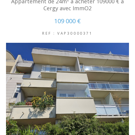
Appartement de 24m² à acheter 109000 € à
NOUVEAUTÉS
Cergy avec ImmO2
109 000 €
RECHERCHER
REF : VAP30000371