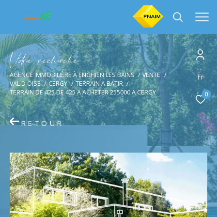
V
o
r
e
r
e
c
e
c
e
AGENCE IMMOBILIÈRE À ENGHIEN LES BAINS
VENTE
Effectuer une recherche
Fr
VAL D OISE
CERGY
TERRAIN A BATIR
et trouver le bien qui correspond à vos critères
TERRAIN DE 425 DE 425 A ACHETER 255000 A CERGY
0
Type
d'offre
Vente
RETOUR
Type
de
Type de bien
bien
Ville
Budget