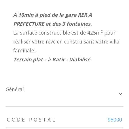
A 10min à pied de la gare RER A
PREFECTURE et
des 3 fontaines.
La surface constructible est de 425m² pour
réaliser votre rêve en construisant votre villa
familiale.
Terrain plat - à Batir - Viabilisé
général
TRAD_ZEPHYR_Caracteristique
TRAD_ZEPHYR_Valeurs
CODE POSTAL
95000