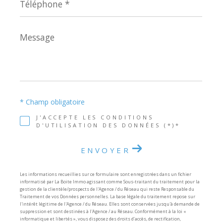
*
Message
*
* Champ obligatoire
J'ACCEPTE LES CONDITIONS
D'UTILISATION DES DONNÉES (*)*
ENVOYER
Les informations recueillies sur ce formulaire sont enregistrées dans un fichier
informatisé par La Boite Immo agissant comme Sous-traitant du traitement pour la
gestion de la clientèle/prospects de l'Agence / du Réseau qui reste Responsable du
Traitement de vos Données personnelles. La base légale du traitement repose sur
l'intérêt légitime de l'Agence / du Réseau. Elles sont conservées jusqu'à demande de
suppression et sont destinées à l'Agence / au Réseau. Conformément à la loi «
informatique et libertés », vous disposez des droits d’accès, de rectification,