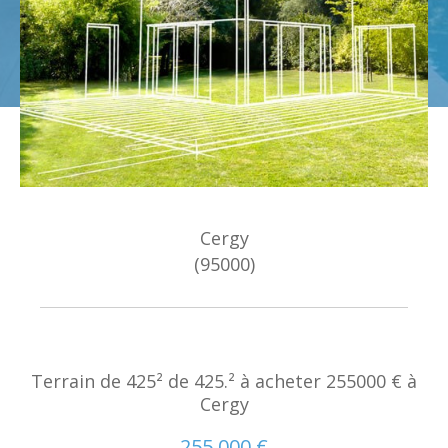
Budget
Surface
Surface
Pièces
Pièces
Référence
Cergy
(95000)
AFFINER LES CRITÈRES
TERRASSE
PARKING
PISCINE
Terrain de 425² de 425.² à acheter 255000 € à
FILTRER PAR
Cergy
COUPS DE COEUR
EXCLUSIVITÉS
255 000 €