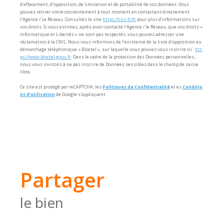
d’effacement, d’opposition, de limitation et de portabilité de vos données. Vous
pouvez retirer votre consentement à tout moment en contactant directement
l’Agence / Le Réseau. Consultez le site
https://cnil.fr/fr
pour plus d’informations sur
vos droits. Si vous estimez, après avoir contacté l'Agence / le Réseau, que vos droits «
Informatique et Libertés » ne sont pas respectés, vous pouvez adresser une
réclamation à la CNIL. Nous vous informons de l’existence de la liste d'opposition au
démarchage téléphonique « Bloctel », sur laquelle vous pouvez vous inscrire ici :
htt
ps://www.bloctel.gouv.fr
. Dans le cadre de la protection des Données personnelles,
nous vous invitons à ne pas inscrire de Données sensibles dans le champ de saisie
libre.
Ce site est protégé par reCAPTCHA, les
Politiques de Confidentialité
et es
Conditio
ns d'utilisation
de Google s'appliquent.
partager
le bien