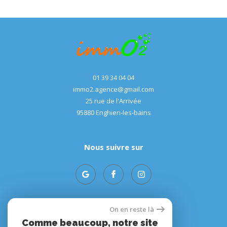
01 39 34 04 04
immo2.agence@gmail.com
25 rue de l'Arrivée
95880
enghien-les-bains
Nous suivre sur
On en reste là
Adhérents
Comme beaucoup, notre site