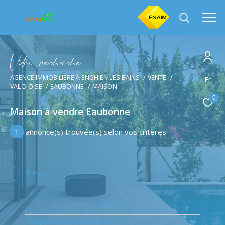
V
o
r
e
r
e
c
e
c
e
AGENCE IMMOBILIÈRE À ENGHIEN LES BAINS
VENTE
Effectuer une recherche
Fr
VAL D OISE
EAUBONNE
MAISON
et trouver le bien qui correspond à vos critères
0
Maison à vendre Eaubonne
Type
d'offre
Vente
1
annonce(s) trouvée(s) selon vos critères
Type
de
Type de bien
bien
7 Pièces
Ville
Tri par
Du plus cher au moins cher
Budget