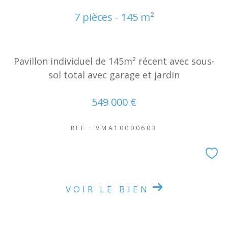
NOUVEAUTÉS
7 pièces - 145 m²
RECHERCHER
Pavillon individuel de 145m² récent avec sous-
sol total avec garage et jardin
549 000 €
REF : VMA10000603
VOIR LE BIEN