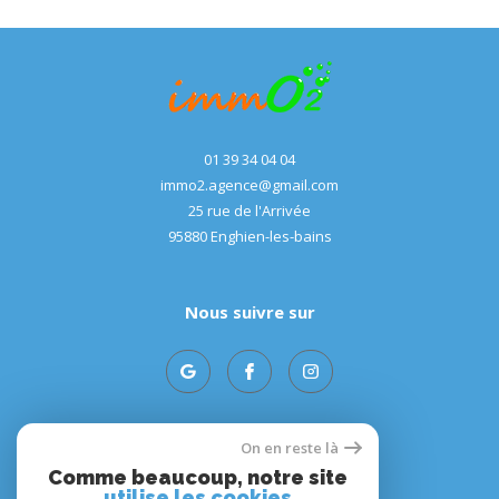
01 39 34 04 04
immo2.agence@gmail.com
25 rue de l'Arrivée
95880
enghien-les-bains
Nous suivre sur
On en reste là
Adhérents
Comme beaucoup, notre site
utilise les cookies