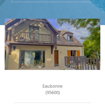
Budget
Surface
Surface
Pièces
Pièces
Référence
AFFINER LES CRITÈRES
TERRASSE
PARKING
PISCINE
Eaubonne
FILTRER PAR
(95600)
COUPS DE COEUR
EXCLUSIVITÉS