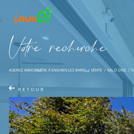
V
o
r
e
r
e
c
e
c
e
AGENCE IMMOBILIÈRE À ENGHIEN LES BAINS
VENTE
VAL D OISE
T
RETOUR