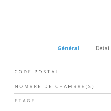
Général
Détail
TRAD_ZEPHYR_Caracteristique
TRAD_ZEPHYR_Valeurs
CODE POSTAL
NOMBRE DE CHAMBRE(S)
ETAGE