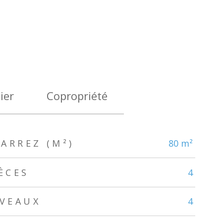
ier
Copropriété
ARREZ (M²)
80 m²
ÈCES
4
IVEAUX
4